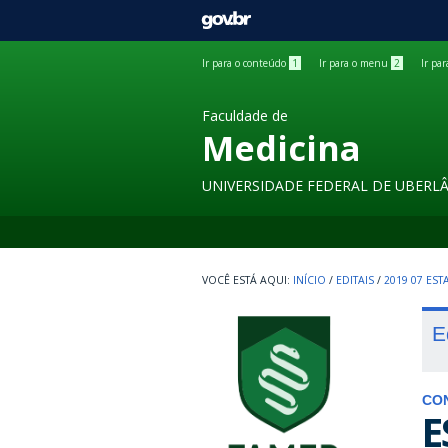
GOVBR
Ir para o conteúdo
1
Ir para o menu
2
Ir pa
Faculdade de
Medicina
UNIVERSIDADE FEDERAL DE UBERL
INÍCIO
/
EDITAIS
/
2019 07 ES
E
CO
E