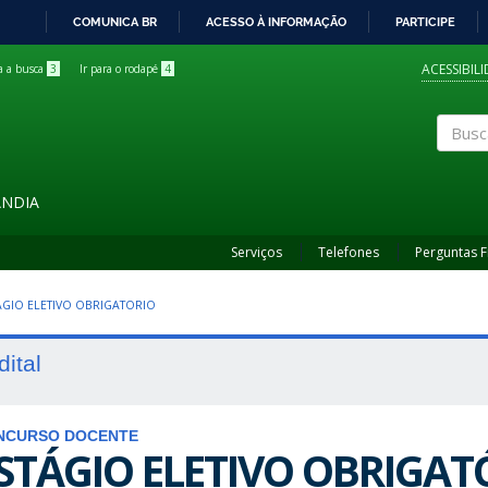
COMUNICA BR
ACESSO À INFORMAÇÃO
PARTICIPE
IR
PARA
ACESSIBIL
ra a busca
3
Ir para o rodapé
4
O
CONTEÚDO
Buscar
ÂNDIA
Serviços
Telefones
Perguntas 
TAGIO ELETIVO OBRIGATORIO
dital
NCURSO DOCENTE
STÁGIO ELETIVO OBRIGAT