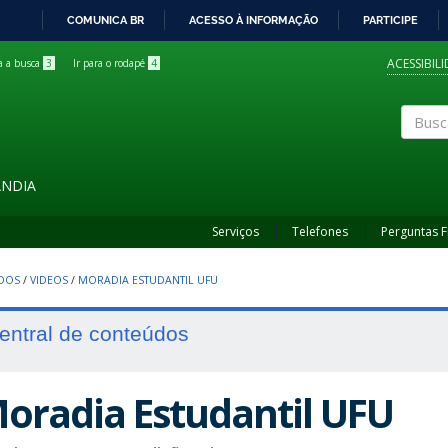
COMUNICA BR
ACESSO À INFORMAÇÃO
PARTICIPE
IR
PARA
ACESSIBIL
ra a busca
3
Ir para o rodapé
4
O
CONTEÚDO
Buscar
ÂNDIA
Serviços
Telefones
Perguntas 
UDOS
/
VIDEOS
/
MORADIA ESTUDANTIL UFU
entral de conteúdos
oradia Estudantil UFU