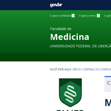
GOVBR
Ir para o conteúdo
1
Ir para o menu
2
Ir pa
Faculdade de
Medicina
UNIVERSIDADE FEDERAL DE UBERL
INÍCIO
/
CENTRAL DE CONTE
C
M