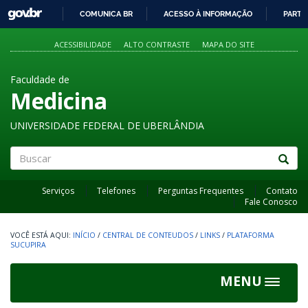
GOVBR
COMUNICA BR
ACESSO À INFORMAÇÃO
PARTI
IR
PARA
ACESSIBILIDADE
ALTO CONTRASTE
MAPA DO SITE
O
CONTEÚDO
Faculdade de
Medicina
UNIVERSIDADE FEDERAL DE UBERLÂNDIA
Buscar
Serviços
Telefones
Perguntas Frequentes
Contato
Fale Conosco
INÍCIO
/
CENTRAL DE CONTEUDOS
/
LINKS
/
PLATAFORMA
SUCUPIRA
MENU
Toggle
navigat