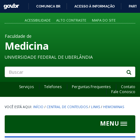
GOVBR
COMUNICA BR
ACESSO À INFORMAÇÃO
PARTI
IR
PARA
ACESSIBILIDADE
ALTO CONTRASTE
MAPA DO SITE
O
CONTEÚDO
Faculdade de
Medicina
UNIVERSIDADE FEDERAL DE UBERLÂNDIA
Buscar
Serviços
Telefones
Perguntas Frequentes
Contato
Fale Conosco
INÍCIO
/
CENTRAL DE CONTEUDOS
/
LINKS
/
HEMOMINAS
MENU
Toggle
navigat