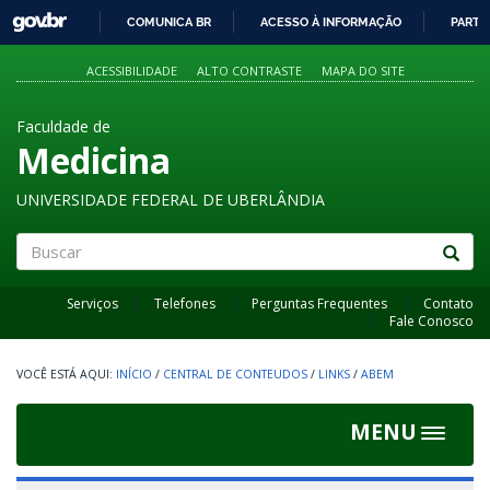
GOVBR
COMUNICA BR
ACESSO À INFORMAÇÃO
PARTI
IR
PARA
ACESSIBILIDADE
ALTO CONTRASTE
MAPA DO SITE
O
CONTEÚDO
Faculdade de
Medicina
UNIVERSIDADE FEDERAL DE UBERLÂNDIA
Buscar
Serviços
Telefones
Perguntas Frequentes
Contato
Fale Conosco
INÍCIO
/
CENTRAL DE CONTEUDOS
/
LINKS
/
ABEM
MENU
Toggle
navigat