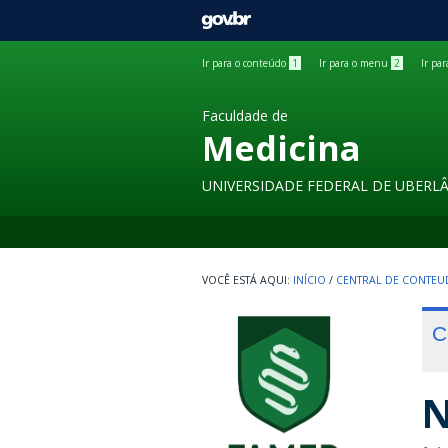
GOVBR
Ir para o conteúdo
1
Ir para o menu
2
Ir pa
Faculdade de
Medicina
UNIVERSIDADE FEDERAL DE UBERL
INÍCIO
/
CENTRAL DE CONTE
C
N