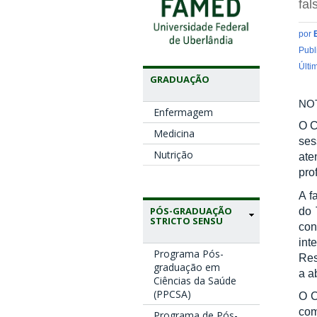
fal
por
Publ
Últi
GRADUAÇÃO
NO
Enfermagem
O C
Medicina
ses
Nutrição
ate
pro
A f
PÓS-GRADUAÇÃO
do 
STRICTO SENSU
con
int
Programa Pós-
Res
graduação em
a a
Ciências da Saúde
(PPCSA)
O C
com
Programa de Pós-