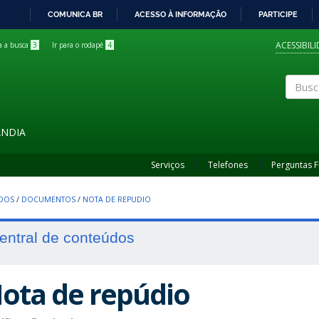
COMUNICA BR
ACESSO À INFORMAÇÃO
PARTICIPE
IR
PARA
ACESSIBIL
ra a busca
3
Ir para o rodapé
4
O
CONTEÚDO
Buscar
ÂNDIA
Serviços
Telefones
Perguntas 
UDOS
/
DOCUMENTOS
/
NOTA DE REPUDIO
entral de conteúdos
ota de repúdio