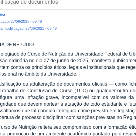
sificação de documentos
Eva
icado: 27/06/2025 - 09:49
ma modificação: 27/06/2025 - 09:49
TA DE REPÚDIO
olegiado do Curso de Nutrição da Universidade Federal de Ub
são ordinária no dia 07 de junho de 2025, manifesta publicame
ntem contra os princípios éticos, legais e institucionais que r
fissional no âmbito da Universidade.
alsificação ou adulteração de documentos oficiais — como fich
Trabalho de Conclusão de Curso (TCC) ou qualquer outro d
figura uma infração grave, incompatível com os valores da 
egridade que devem nortear a atuação de todo estudante e futu
saltamos que tal conduta configura crime previsto em legislaç
bertura de processo disciplinar com sanções previstas no Reg
urso de Nutrição reitera seu compromisso com a formação étic
 a promoção de um ambiente acadêmico pautado pelo respeito