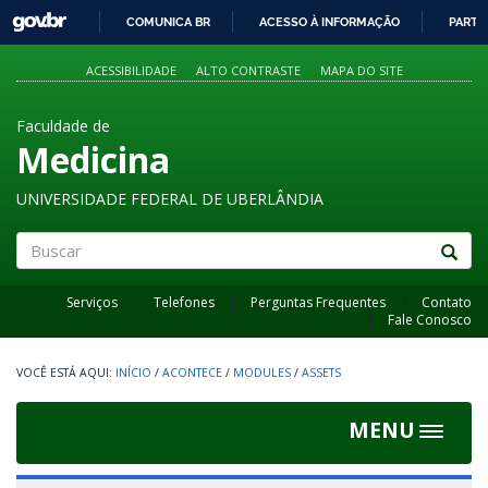
GOVBR
COMUNICA BR
ACESSO À INFORMAÇÃO
PARTI
IR
PARA
ACESSIBILIDADE
ALTO CONTRASTE
MAPA DO SITE
O
CONTEÚDO
Faculdade de
Medicina
UNIVERSIDADE FEDERAL DE UBERLÂNDIA
Buscar
Serviços
Telefones
Perguntas Frequentes
Contato
Fale Conosco
INÍCIO
/
ACONTECE
/
MODULES
/
ASSETS
MENU
Toggle
navigat