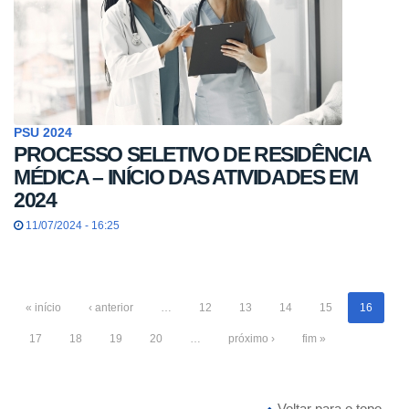
PSU 2024
PROCESSO SELETIVO DE RESIDÊNCIA
MÉDICA – INÍCIO DAS ATIVIDADES EM
2024
11/07/2024 - 16:25
« início
‹ anterior
…
12
13
14
15
16
17
18
19
20
…
próximo ›
fim »
Voltar para o topo