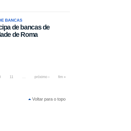
DE BANCAS
cipa de bancas de
dade de Roma
0
11
…
próximo ›
fim »
Voltar para o topo