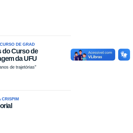
 CURSO DE GRAD
s do Curso de
agem da UFU
nos de trajetórias”
 CRISPIM
rial