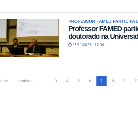
PROFESSOR FAMED PARTICIPA 
Professor FAMED parti
doutorado na Universi
25/11/2025 - 12:39
início
‹ anterior
…
3
4
5
6
7
8
9
1