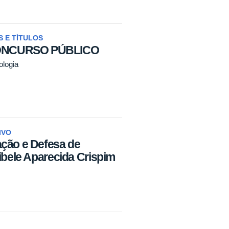
 E TÍTULOS
ONCURSO PÚBLICO
ologia
IVO
ação e Defesa de
ibele Aparecida Crispim