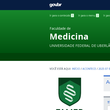
GOVBR
Ir para o conteúdo
1
Ir para o menu
2
Ir pa
Faculdade de
Medicina
UNIVERSIDADE FEDERAL DE UBERL
INÍCIO
/
ACONTECE
/
2025 07
A
T