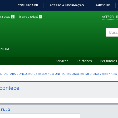
COMUNICA BR
ACESSO À INFORMAÇÃO
PARTICIPE
IR
PARA
ACESSIBIL
ra a busca
3
Ir para o rodapé
4
O
CONTEÚDO
Buscar
ÂNDIA
Serviços
Telefones
Perguntas 
 EDITAL PARA CONCURSO DE RESIDENCIA UNIPROFISSIONAL EM MEDICINA VETERINARIA
contece
ÍTULO