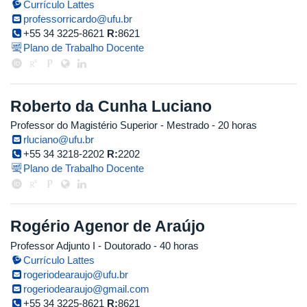
Currículo Lattes
professorricardo@ufu.br
+55 34 3225-8621
R:
8621
Plano de Trabalho Docente
Roberto da Cunha Luciano
Professor do Magistério Superior
- Mestrado
- 20 horas
rluciano@ufu.br
+55 34 3218-2202
R:
2202
Plano de Trabalho Docente
Rogério Agenor de Araújo
Professor Adjunto I
- Doutorado
- 40 horas
Currículo Lattes
rogeriodearaujo@ufu.br
rogeriodearaujo@gmail.com
+55 34 3225-8621
R:
8621