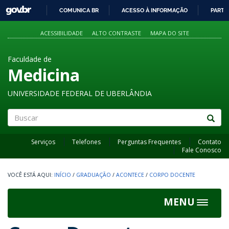
GOVBR
COMUNICA BR
ACESSO À INFORMAÇÃO
PARTI
IR
PARA
ACESSIBILIDADE
ALTO CONTRASTE
MAPA DO SITE
O
CONTEÚDO
Faculdade de
Medicina
UNIVERSIDADE FEDERAL DE UBERLÂNDIA
Buscar
Serviços
Telefones
Perguntas Frequentes
Contato
Fale Conosco
INÍCIO
/
GRADUAÇÃO
/
ACONTECE
/
CORPO DOCENTE
MENU
Toggle
navigat