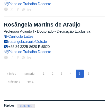
Plano de Trabalho Docente
Rosângela Martins de Araújo
Professor Adjunto I
- Doutorado
- Dedicação Exclusiva
Currículo Lattes
rosangela.araujo@ufu.br
+55 34 3225-8620
R:
8620
Plano de Trabalho Docente
« início
‹ anterior
1
2
3
4
5
6
próximo ›
fim »
Tópicos:
docentes