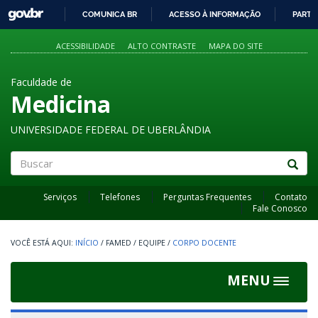
GOVBR
COMUNICA BR
ACESSO À INFORMAÇÃO
PARTI
IR
PARA
ACESSIBILIDADE
ALTO CONTRASTE
MAPA DO SITE
O
CONTEÚDO
Faculdade de
Medicina
UNIVERSIDADE FEDERAL DE UBERLÂNDIA
Buscar
Serviços
Telefones
Perguntas Frequentes
Contato
Fale Conosco
INÍCIO
/
FAMED
/
EQUIPE
/
CORPO DOCENTE
MENU
Toggle
navigat