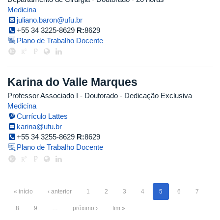
Medicina
juliano.baron@ufu.br
+55 34 3225-8629
R:
8629
Plano de Trabalho Docente
Karina do Valle Marques
Professor Associado I
- Doutorado
- Dedicação Exclusiva
Medicina
Currículo Lattes
karina@ufu.br
+55 34 3255-8629
R:
8629
Plano de Trabalho Docente
« início
‹ anterior
1
2
3
4
5
6
7
8
9
…
próximo ›
fim »