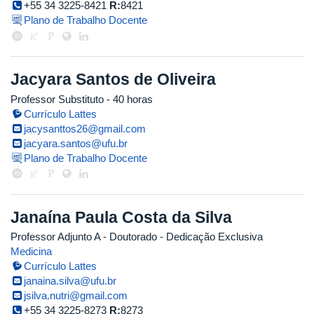
+55 34 3225-8421
R:
8421
Plano de Trabalho Docente
Jacyara Santos de Oliveira
Professor Substituto
- 40 horas
Currículo Lattes
jacysanttos26@gmail.com
jacyara.santos@ufu.br
Plano de Trabalho Docente
Janaína Paula Costa da Silva
Professor Adjunto A
- Doutorado
- Dedicação Exclusiva
Medicina
Currículo Lattes
janaina.silva@ufu.br
jsilva.nutri@gmail.com
+55 34 3225-8273
R:
8273