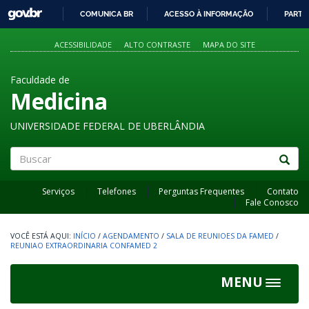
GOVBR
COMUNICA BR
ACESSO À INFORMAÇÃO
PARTI
IR
PARA
ACESSIBILIDADE
ALTO CONTRASTE
MAPA DO SITE
O
CONTEÚDO
Faculdade de
Medicina
UNIVERSIDADE FEDERAL DE UBERLÂNDIA
Buscar
Serviços
Telefones
Perguntas Frequentes
Contato
Fale Conosco
INÍCIO
/
AGENDAMENTO
/
SALA DE REUNIOES DA FAMED
/
REUNIAO EXTRAORDINARIA CONFAMED 2
MENU
Toggle
navigat