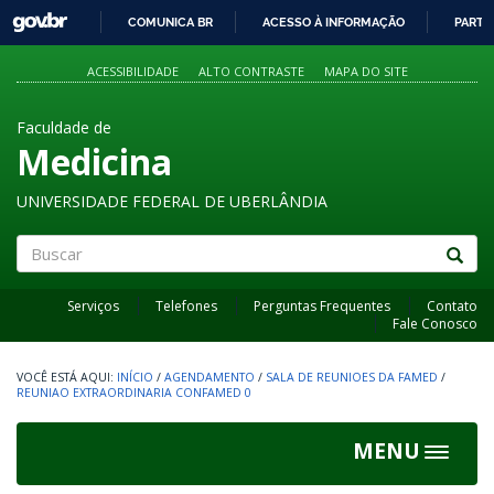
GOVBR
COMUNICA BR
ACESSO À INFORMAÇÃO
PARTI
IR
PARA
ACESSIBILIDADE
ALTO CONTRASTE
MAPA DO SITE
O
CONTEÚDO
Faculdade de
Medicina
UNIVERSIDADE FEDERAL DE UBERLÂNDIA
Buscar
Serviços
Telefones
Perguntas Frequentes
Contato
Fale Conosco
INÍCIO
/
AGENDAMENTO
/
SALA DE REUNIOES DA FAMED
/
REUNIAO EXTRAORDINARIA CONFAMED 0
MENU
Toggle
navigat