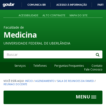
GOVBR
COMUNICA BR
ACESSO À INFORMAÇÃO
PARTI
IR
PARA
ACESSIBILIDADE
ALTO CONTRASTE
MAPA DO SITE
O
CONTEÚDO
Faculdade de
Medicina
UNIVERSIDADE FEDERAL DE UBERLÂNDIA
Buscar
Serviços
Telefones
Perguntas Frequentes
Contato
Fale Conosco
INÍCIO
/
AGENDAMENTO
/
SALA DE REUNIOES DA FAMED
/
REUNIAO DOCENTE
MENU
Toggle
navigat