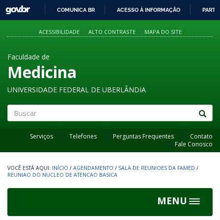
GOVBR
COMUNICA BR
ACESSO À INFORMAÇÃO
PARTI
IR
PARA
ACESSIBILIDADE
ALTO CONTRASTE
MAPA DO SITE
O
CONTEÚDO
Faculdade de
Medicina
UNIVERSIDADE FEDERAL DE UBERLÂNDIA
Buscar
Serviços
Telefones
Perguntas Frequentes
Contato
Fale Conosco
INÍCIO
/
AGENDAMENTO
/
SALA DE REUNIOES DA FAMED
/
REUNIAO DO NUCLEO DE ATENCAO BASICA
MENU
Toggle
navigat