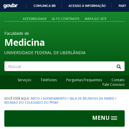
GOVBR
COMUNICA BR
ACESSO À INFORMAÇÃO
PARTI
IR
PARA
ACESSIBILIDADE
ALTO CONTRASTE
MAPA DO SITE
O
CONTEÚDO
Faculdade de
Medicina
UNIVERSIDADE FEDERAL DE UBERLÂNDIA
Buscar
Serviços
Telefones
Perguntas Frequentes
Contato
Fale Conosco
INÍCIO
/
AGENDAMENTO
/
SALA DE REUNIOES DA FAMED
/
REUNIAO DO COLEGIADO DO PPSAF
MENU
Toggle
navigat