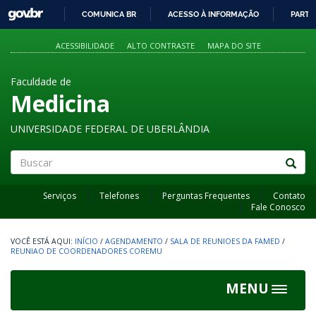
GOVBR
COMUNICA BR
ACESSO À INFORMAÇÃO
PARTI
IR
PARA
ACESSIBILIDADE
ALTO CONTRASTE
MAPA DO SITE
O
CONTEÚDO
Faculdade de
Medicina
UNIVERSIDADE FEDERAL DE UBERLÂNDIA
Buscar
Serviços
Telefones
Perguntas Frequentes
Contato
Fale Conosco
INÍCIO
/
AGENDAMENTO
/
SALA DE REUNIOES DA FAMED
/
REUNIAO DE COORDENADORES COREMU
MENU
Toggle
navigat