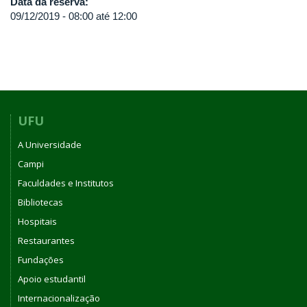
Data da reserva:
09/12/2019 -
08:00
até
12:00
UFU
A Universidade
Campi
Faculdades e Institutos
Bibliotecas
Hospitais
Restaurantes
Fundações
Apoio estudantil
Internacionalização