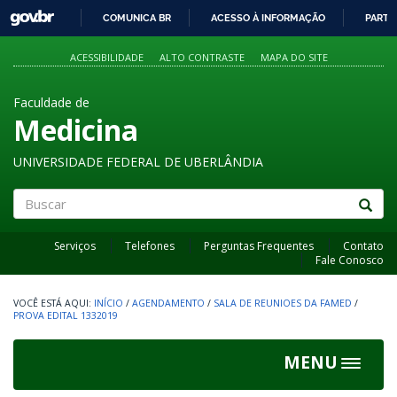
GOVBR
COMUNICA BR
ACESSO À INFORMAÇÃO
PARTI
IR
PARA
ACESSIBILIDADE
ALTO CONTRASTE
MAPA DO SITE
O
CONTEÚDO
Faculdade de
Medicina
UNIVERSIDADE FEDERAL DE UBERLÂNDIA
Buscar
Serviços
Telefones
Perguntas Frequentes
Contato
Fale Conosco
INÍCIO
/
AGENDAMENTO
/
SALA DE REUNIOES DA FAMED
/
PROVA EDITAL 1332019
MENU
Toggle
navigat