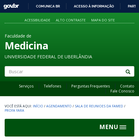
GOVBR
COMUNICA BR
ACESSO À INFORMAÇÃO
PARTI
IR
PARA
ACESSIBILIDADE
ALTO CONTRASTE
MAPA DO SITE
O
CONTEÚDO
Faculdade de
Medicina
UNIVERSIDADE FEDERAL DE UBERLÂNDIA
Buscar
Serviços
Telefones
Perguntas Frequentes
Contato
Fale Conosco
INÍCIO
/
AGENDAMENTO
/
SALA DE REUNIOES DA FAMED
/
PROFA YARA
MENU
Toggle
navigat