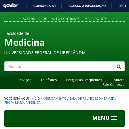
GOVBR
COMUNICA BR
ACESSO À INFORMAÇÃO
PARTI
IR
PARA
ACESSIBILIDADE
ALTO CONTRASTE
MAPA DO SITE
O
CONTEÚDO
Faculdade de
Medicina
UNIVERSIDADE FEDERAL DE UBERLÂNDIA
Buscar
Serviços
Telefones
Perguntas Frequentes
Contato
Fale Conosco
INÍCIO
/
AGENDAMENTO
/
SALA DE REUNIOES DA FAMED
/
PROFA MARIA ANGELICA
MENU
Toggle
navigat