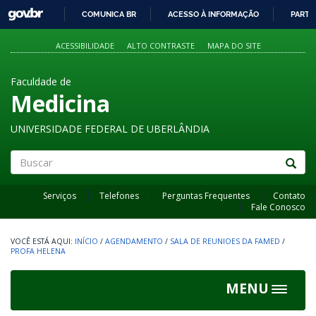
GOVBR
COMUNICA BR
ACESSO À INFORMAÇÃO
PARTI
IR
PARA
ACESSIBILIDADE
ALTO CONTRASTE
MAPA DO SITE
O
CONTEÚDO
Faculdade de
Medicina
UNIVERSIDADE FEDERAL DE UBERLÂNDIA
Buscar
Serviços
Telefones
Perguntas Frequentes
Contato
Fale Conosco
INÍCIO
/
AGENDAMENTO
/
SALA DE REUNIOES DA FAMED
/
PROFA HELENA
MENU
Toggle
navigat