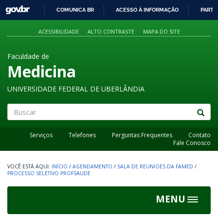
GOVBR
COMUNICA BR
ACESSO À INFORMAÇÃO
PARTI
IR
PARA
ACESSIBILIDADE
ALTO CONTRASTE
MAPA DO SITE
O
CONTEÚDO
Faculdade de
Medicina
UNIVERSIDADE FEDERAL DE UBERLÂNDIA
Buscar
Serviços
Telefones
Perguntas Frequentes
Contato
Fale Conosco
INÍCIO
/
AGENDAMENTO
/
SALA DE REUNIOES DA FAMED
/
PROCESSO SELETIVO PROFSAUDE
MENU
Toggle
navigat