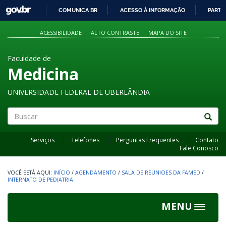
GOVBR
COMUNICA BR
ACESSO À INFORMAÇÃO
PARTI
IR
PARA
ACESSIBILIDADE
ALTO CONTRASTE
MAPA DO SITE
O
CONTEÚDO
Faculdade de
Medicina
UNIVERSIDADE FEDERAL DE UBERLÂNDIA
Buscar
Serviços
Telefones
Perguntas Frequentes
Contato
Fale Conosco
INÍCIO
/
AGENDAMENTO
/
SALA DE REUNIOES DA FAMED
/
INTERNATO DE PEDIATRIA
MENU
Toggle
navigat