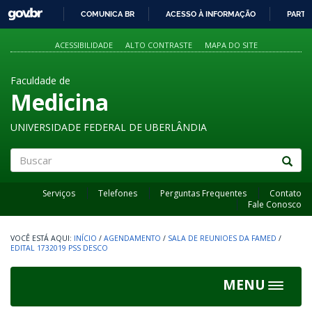
GOVBR
COMUNICA BR
ACESSO À INFORMAÇÃO
PARTI
IR
PARA
ACESSIBILIDADE
ALTO CONTRASTE
MAPA DO SITE
O
CONTEÚDO
Faculdade de
Medicina
UNIVERSIDADE FEDERAL DE UBERLÂNDIA
Buscar
Serviços
Telefones
Perguntas Frequentes
Contato
Fale Conosco
INÍCIO
/
AGENDAMENTO
/
SALA DE REUNIOES DA FAMED
/
EDITAL 1732019 PSS DESCO
MENU
Toggle
navigat