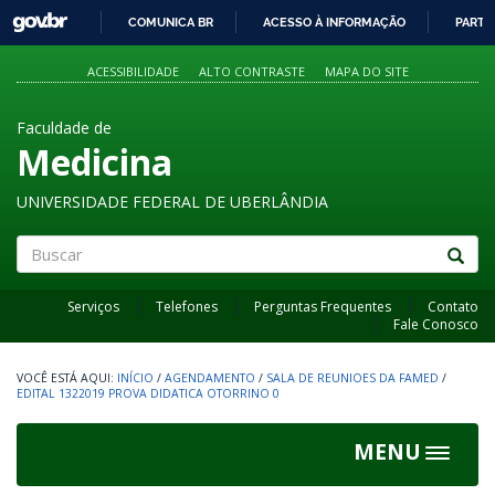
GOVBR
COMUNICA BR
ACESSO À INFORMAÇÃO
PARTI
IR
PARA
ACESSIBILIDADE
ALTO CONTRASTE
MAPA DO SITE
O
CONTEÚDO
Faculdade de
Medicina
UNIVERSIDADE FEDERAL DE UBERLÂNDIA
Buscar
Serviços
Telefones
Perguntas Frequentes
Contato
Fale Conosco
INÍCIO
/
AGENDAMENTO
/
SALA DE REUNIOES DA FAMED
/
EDITAL 1322019 PROVA DIDATICA OTORRINO 0
MENU
Toggle
navigat