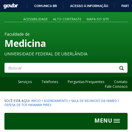
GOVBR
COMUNICA BR
ACESSO À INFORMAÇÃO
PARTI
IR
PARA
ACESSIBILIDADE
ALTO CONTRASTE
MAPA DO SITE
O
CONTEÚDO
Faculdade de
Medicina
UNIVERSIDADE FEDERAL DE UBERLÂNDIA
Buscar
Serviços
Telefones
Perguntas Frequentes
Contato
Fale Conosco
INÍCIO
/
AGENDAMENTO
/
SALA DE REUNIOES DA FAMED
/
DEFESA DE TCR HAYANNY PIRES
MENU
Toggle
navigat