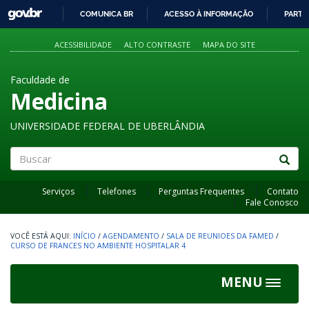
GOVBR
COMUNICA BR
ACESSO À INFORMAÇÃO
PARTI
IR
PARA
ACESSIBILIDADE
ALTO CONTRASTE
MAPA DO SITE
O
CONTEÚDO
Faculdade de
Medicina
UNIVERSIDADE FEDERAL DE UBERLÂNDIA
Buscar
Serviços
Telefones
Perguntas Frequentes
Contato
Fale Conosco
INÍCIO
/
AGENDAMENTO
/
SALA DE REUNIOES DA FAMED
/
CURSO DE FRANCES NO AMBIENTE HOSPITALAR 4
MENU
Toggle
navigat