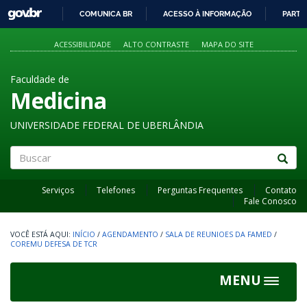
GOVBR
COMUNICA BR
ACESSO À INFORMAÇÃO
PARTI
IR
PARA
ACESSIBILIDADE
ALTO CONTRASTE
MAPA DO SITE
O
CONTEÚDO
Faculdade de
Medicina
UNIVERSIDADE FEDERAL DE UBERLÂNDIA
Buscar
Serviços
Telefones
Perguntas Frequentes
Contato
Fale Conosco
INÍCIO
/
AGENDAMENTO
/
SALA DE REUNIOES DA FAMED
/
COREMU DEFESA DE TCR
MENU
Toggle
navigat