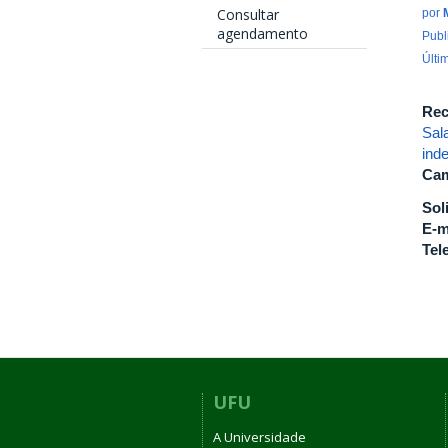
Consultar
por
agendamento
Publ
Últi
Rec
Sal
ind
Cam
Sol
E-m
Tel
UFU
A Universidade