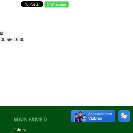
Whatsapp
va:
:00
até
16:30
MAIS FAMED
Cultura