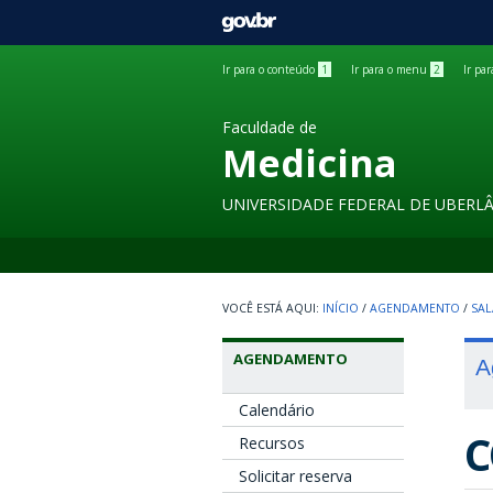
GOVBR
Ir para o conteúdo
1
Ir para o menu
2
Ir pa
Faculdade de
Medicina
UNIVERSIDADE FEDERAL DE UBERL
INÍCIO
/
AGENDAMENTO
/
SAL
AGENDAMENTO
A
Calendário
C
Recursos
Solicitar reserva