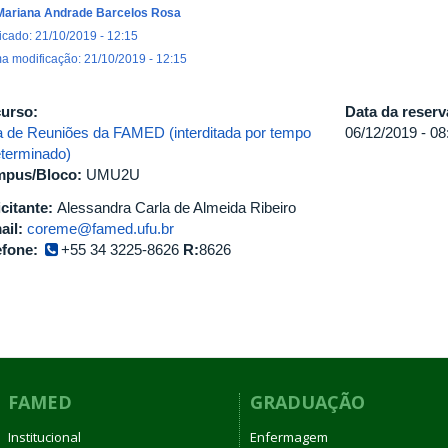
Mariana Andrade Barcelos Rosa
icado: 21/10/2019 - 12:15
ma modificação: 21/10/2019 - 12:15
urso:
Data da reser
a de Reuniões da FAMED (interditada por tempo
06/12/2019 -
08
eterminado)
pus/Bloco:
UMU2U
icitante:
Alessandra Carla de Almeida Ribeiro
ail:
coreme@famed.ufu.br
efone:
+55 34 3225-8626
R:
8626
FAMED
GRADUAÇÃO
Institucional
Enfermagem