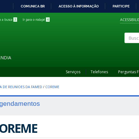
COMUNICA BR
ACESSO À INFORMAÇÃO
PARTICIPE
IR
PARA
ACESSIBIL
ra a busca
3
Ir para o rodapé
4
O
CONTEÚDO
Buscar
ÂNDIA
Serviços
Telefones
Perguntas 
A DE REUNIOES DA FAMED
/
COREME
gendamentos
OREME