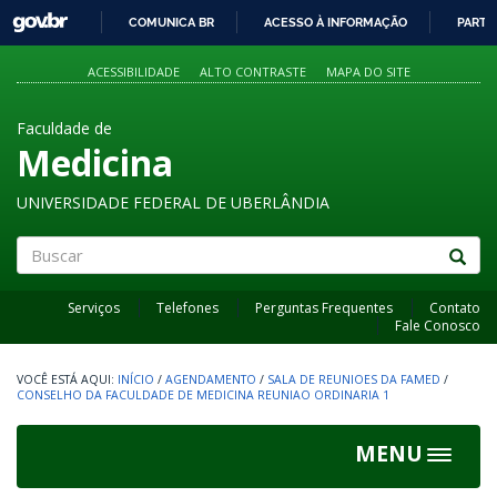
GOVBR
COMUNICA BR
ACESSO À INFORMAÇÃO
PARTI
IR
PARA
ACESSIBILIDADE
ALTO CONTRASTE
MAPA DO SITE
O
CONTEÚDO
Faculdade de
Medicina
UNIVERSIDADE FEDERAL DE UBERLÂNDIA
Buscar
Serviços
Telefones
Perguntas Frequentes
Contato
Fale Conosco
INÍCIO
/
AGENDAMENTO
/
SALA DE REUNIOES DA FAMED
/
CONSELHO DA FACULDADE DE MEDICINA REUNIAO ORDINARIA 1
MENU
Toggle
navigat