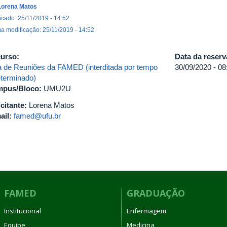
Lorena Matos
icado: 25/11/2019 - 14:52
ma modificação: 25/11/2019 - 14:52
urso:
Data da reser
a de Reuniões da FAMED (interditada por tempo
30/09/2020 -
08
eterminado)
pus/Bloco:
UMU2U
icitante:
Lorena Matos
ail:
famed@ufu.br
FAMED
GRADUAÇÃO
Institucional
Enfermagem
Equipe
Medicina