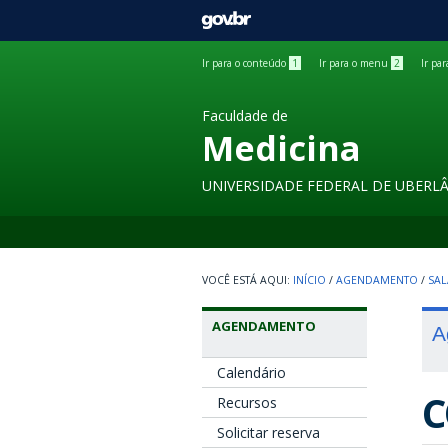
GOVBR
Ir para o conteúdo
1
Ir para o menu
2
Ir pa
Faculdade de
Medicina
UNIVERSIDADE FEDERAL DE UBERL
INÍCIO
/
AGENDAMENTO
/
SAL
AGENDAMENTO
A
Calendário
C
Recursos
Solicitar reserva