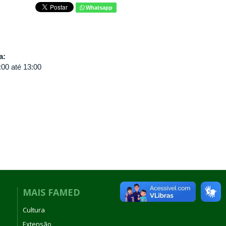
Whatsapp
va:
:00
até
13:00
MAIS FAMED
Cultura
Extensão