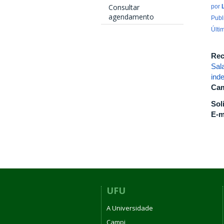
Consultar
por
agendamento
Publ
Últi
Rec
Sal
ind
Cam
Sol
E-m
UFU
A Universidade
Campi