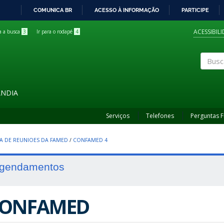
COMUNICA BR
ACESSO À INFORMAÇÃO
PARTICIPE
IR
PARA
ACESSIBIL
ra a busca
3
Ir para o rodapé
4
O
CONTEÚDO
Buscar
ÂNDIA
Serviços
Telefones
Perguntas 
A DE REUNIOES DA FAMED
/
CONFAMED 4
gendamentos
ONFAMED