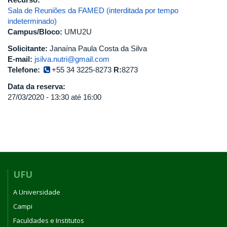
Sala de Reuniões da FAMED (interditada por tempo
indeterminado)
Campus/Bloco:
UMU2U
Solicitante:
Janaína Paula Costa da Silva
E-mail:
jsilva.nutri@gmail.com
Telefone:
+55 34 3225-8273
R:
8273
Data da reserva:
27/03/2020 -
13:30
até
16:00
UFU
A Universidade
Campi
Faculdades e Institutos