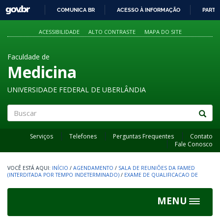
GOVBR
COMUNICA BR
ACESSO À INFORMAÇÃO
PARTI
IR
PARA
ACESSIBILIDADE
ALTO CONTRASTE
MAPA DO SITE
O
CONTEÚDO
Faculdade de
Medicina
UNIVERSIDADE FEDERAL DE UBERLÂNDIA
Buscar
Serviços
Telefones
Perguntas Frequentes
Contato
Fale Conosco
INÍCIO
/
AGENDAMENTO
/
SALA DE REUNIÕES DA FAMED
(INTERDITADA POR TEMPO INDETERMINADO)
/
EXAME DE QUALIFICACAO DE
MENU
Toggle
navigat