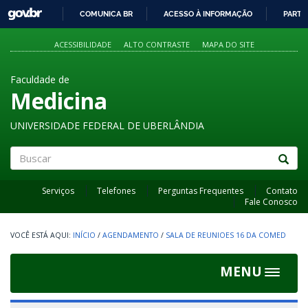
GOVBR
COMUNICA BR
ACESSO À INFORMAÇÃO
PARTI
IR
PARA
ACESSIBILIDADE
ALTO CONTRASTE
MAPA DO SITE
O
CONTEÚDO
Faculdade de
Medicina
UNIVERSIDADE FEDERAL DE UBERLÂNDIA
Buscar
Serviços
Telefones
Perguntas Frequentes
Contato
Fale Conosco
INÍCIO
/
AGENDAMENTO
/
SALA DE REUNIOES 16 DA COMED
MENU
Toggle
navigat