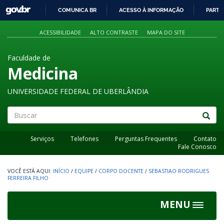
GOVBR
COMUNICA BR
ACESSO À INFORMAÇÃO
PARTI
IR
PARA
ACESSIBILIDADE
ALTO CONTRASTE
MAPA DO SITE
O
CONTEÚDO
Faculdade de
Medicina
UNIVERSIDADE FEDERAL DE UBERLÂNDIA
Buscar
Serviços
Telefones
Perguntas Frequentes
Contato
Fale Conosco
INÍCIO
/
EQUIPE
/
CORPO DOCENTE
/
SEBASTIAO RODRIGUES
FERREIRA FILHO
MENU
Toggle
navigat