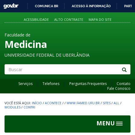
GOVBR
COMUNICA BR
ACESSO À INFORMAÇÃO
PARTI
IR
PARA
ACESSIBILIDADE
ALTO CONTRASTE
MAPA DO SITE
O
CONTEÚDO
Faculdade de
Medicina
UNIVERSIDADE FEDERAL DE UBERLÂNDIA
Buscar
Serviços
Telefones
Perguntas Frequentes
Contato
Fale Conosco
INÍCIO
/
ACONTECE
/
/
WWW.FAMED.UFU.BR
/
SITES
/
ALL
/
MODULES
/
CONTRI
MENU
Toggle
navigat