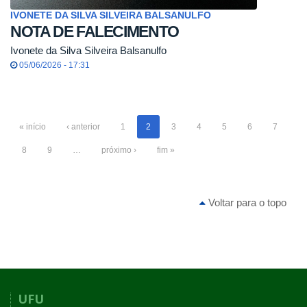
IVONETE DA SILVA SILVEIRA BALSANULFO
NOTA DE FALECIMENTO
Ivonete da Silva Silveira Balsanulfo
05/06/2026 - 17:31
« início
‹ anterior
1
2
3
4
5
6
7
8
9
…
próximo ›
fim »
Voltar para o topo
UFU