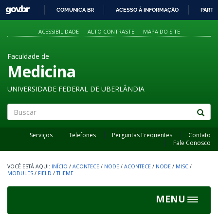
GOVBR
COMUNICA BR
ACESSO À INFORMAÇÃO
PARTI
IR
PARA
ACESSIBILIDADE
ALTO CONTRASTE
MAPA DO SITE
O
CONTEÚDO
Faculdade de
Medicina
UNIVERSIDADE FEDERAL DE UBERLÂNDIA
Buscar
Serviços
Telefones
Perguntas Frequentes
Contato
Fale Conosco
INÍCIO
/
ACONTECE
/
NODE
/
ACONTECE
/
NODE
/
MISC
/
MODULES
/
FIELD
/
THEME
MENU
Toggle
navigat